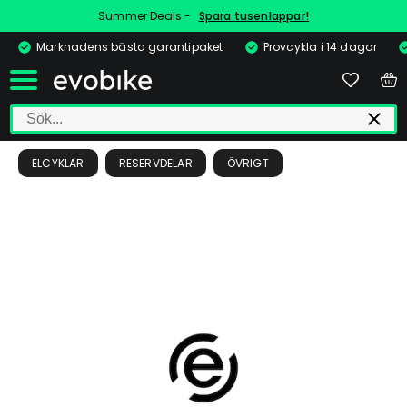
Summer Deals -
Spara tusenlappar!
Marknadens bästa garantipaket
Provcykla i 14 dagar
ELCYKLAR
RESERVDELAR
ÖVRIGT