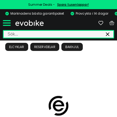
Summer Deals -
Spara tusenlappar!
Marknadens bästa garantipaket
Provcykla i 14 dagar
ELCYKLAR
RESERVDELAR
BAKHJUL