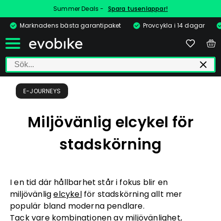
Summer Deals -
Spara tusenlappar!
Marknadens bästa garantipaket
Provcykla i 14 dagar
E-JOURNEYS
Miljövänlig elcykel för
stadskörning
I en tid där hållbarhet står i fokus blir en
miljövänlig
elcykel
för stadskörning allt mer
populär bland moderna pendlare.
Tack vare kombinationen av miljövänlighet,