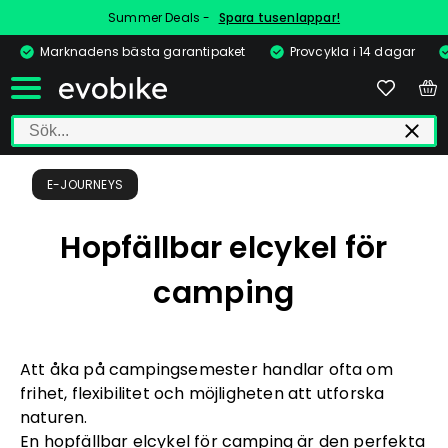
Summer Deals -
Spara tusenlappar!
Marknadens bästa garantipaket
Provcykla i 14 dagar
E-JOURNEYS
Hopfällbar elcykel för
camping
Att åka på campingsemester handlar ofta om
frihet, flexibilitet och möjligheten att utforska
naturen.
En
hopfällbar elcykel
för camping är den perfekta