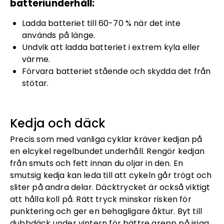
batteriunderhåll:
Ladda batteriet till 60-70 % när det inte
används på länge.
Undvik att ladda batteriet i extrem kyla eller
värme.
Förvara batteriet stående och skydda det från
stötar.
Kedja och däck
Precis som med vanliga cyklar kräver kedjan på
en elcykel regelbundet underhåll. Rengör kedjan
från smuts och fett innan du oljar in den. En
smutsig kedja kan leda till att cykeln går trögt och
sliter på andra delar. Däcktrycket är också viktigt
att hålla koll på. Rätt tryck minskar risken för
punktering och ger en behagligare åktur. Byt till
dubbdäck
under vintern för bättre grepp på isiga