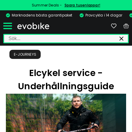
Summer Deals -
Spara tusenlappar!
Marknadens bästa garantipaket
Provcykla i 14 dagar
E-JOURNEYS
Elcykel service -
Underhållningsguide